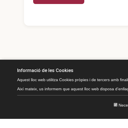
Informació de les Cookies
Aquest lloc web utilitza Cookies pròpies i de tercers amb finali
Així mateix, us informem que aquest lloc web disposa d’enllaç
Plaça del Priorat, 6 43361 La
Morera de Montsant (Tarragona)
Nece
CKEW
cookies
T.
977.827.11
2
aj.morera@altanet.org