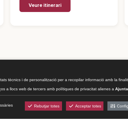
Veure itinerari
tats tècnics i de personalització per a recopilar informació amb la finali
os a llocs web de tercers amb polítiques de privacitat alienes a
Ajunta
Amb el suport del Patronat de Turisme de
la Diputació de Tarragona
ssàries
Rebutjar totes
Acceptar totes
Confi