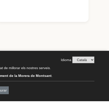
Idioma
tat de millorar els nostres serveis.
ment de la Morera de Montsant
.
Avís Legal
Política de Privacitat
gurar
Política de Cookies